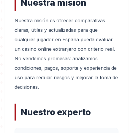
Nuestra misión
Nuestra misión es ofrecer comparativas
claras, útiles y actualizadas para que
cualquier jugador en España pueda evaluar
un casino online extranjero con criterio real.
No vendemos promesas: analizamos
condiciones, pagos, soporte y experiencia de
uso para reducir riesgos y mejorar la toma de
decisiones.
Nuestro experto