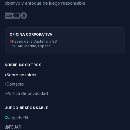
objetivo y enfoque de juego responsable.
OFICINA CORPORATIVA
Paseo de la Castellana 93
28046 Madrid, España
SOBRE NOSOTROS
Sobre nosotros
Contacto
Política de privacidad
JUEGO RESPONSABLE
JugarBIEN
FEJAR